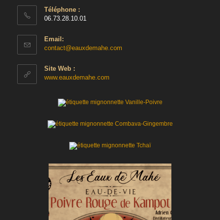
Téléphone :
06.73.28.10.01
Email:
S’ouvre
contact@eauxdemahe.com
dans
votre
Site Web :
application
www.eauxdemahe.com