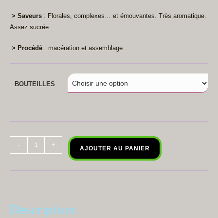
> Saveurs
: Florales, complexes… et émouvantes. Très aromatique.
Assez sucrée.
> Procédé
: macération et assemblage.
BOUTEILLES
quantité
-
+
AJOUTER AU PANIER
de
Liqueur
de
Fleur
d'Oranger
Description