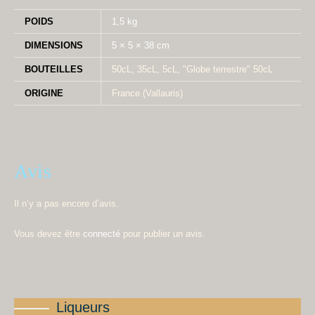
POIDS
1,5 kg
DIMENSIONS
5 × 5 × 38 cm
BOUTEILLES
50cL, 35cL, 5cL, "Globe terrestre" 50cL
ORIGINE
France (Vallauris)
Avis
Il n’y a pas encore d’avis.
Vous devez être
connecté
pour publier un avis.
Liqueurs